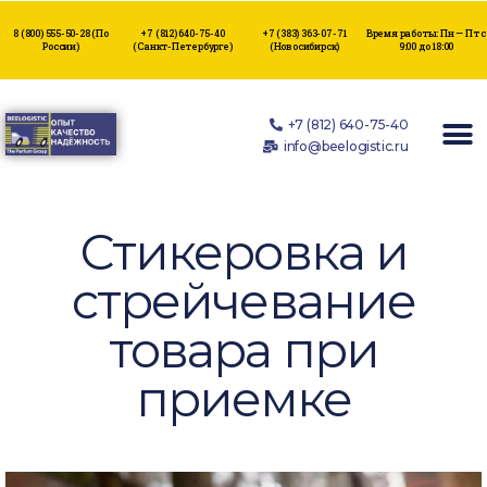
8 (800) 555-50-28
(По
+7 (812) 640-75-40
+7 (383) 363-07-71
Время работы: Пн — Пт с
России)
(Санкт-Петербурге)
(Новосибирск)
9:00 до 18:00
+7 (812) 640-75-40
info@beelogistic.ru
Стикеровка и
стрейчевание
товара при
приемке