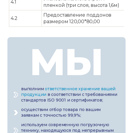
4.1
р
пленкой (три слоя, высота 1,6м)
Предоставление поддонов
4.2
размером 120,00*80,00
МЫ
выполним
ответственное хранение вашей
продукции
в соответствии с требованиями
стандартов ISO 9001 и сертификатов;
осуществим отбор товара по вашим
заявкам с точностью 99,9%;
используем современную погрузочную
технику, находящуюся под непрерывным