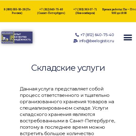
8 (800) 555-50-28
(По
+7 (812) 640-75-40
+7 (383) 363-07-71
Время работы: Пн — Пт с
России)
(Санкт-Петербурге)
(Новосибирск)
9:00 до 18:00
+7 (812) 640-75-40
info@beelogistic.ru
Складские услуги
Данная услуга представляет собой
процесс ответственного и тщательно
организованного хранения товаров на
специализированном складе. Услуги
складского хранения являются
востребованными в Санкт-Петербурге,
поэтому в последнее время можно
встретить большое количество