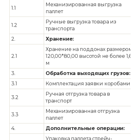
Механизированная выгрузка
1.1
р
паллет
Ручные выгрузка товара из
1.2
р
транспорта
2.
Хранение:
Хранение на поддонах размером
р
2.1
120,00*80,00 высотой не более 1,6
м
3.
Обработка выходящих грузов:
3.1
Комплектация заявки коробами
р
Ручная отгрузка товара в
3.2
р
транспорт
Механизированная отгрузка
3.3
р
паллет
4.
Дополнительные операции:
Упаковка паллета стрейч-