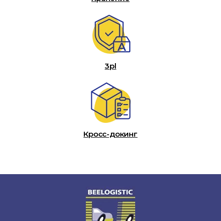
3pl
Кросс-докинг