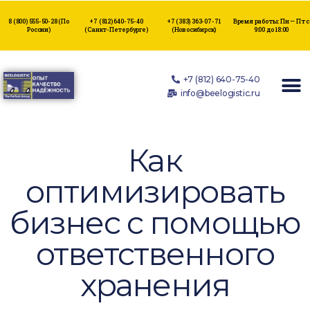
8 (800) 555-50-28
(По
+7 (812) 640-75-40
+7 (383) 363-07-71
Время работы: Пн — Пт с
России)
(Санкт-Петербурге)
(Новосибирск)
9:00 до 18:00
+7 (812) 640-75-40
info@beelogistic.ru
Как
оптимизировать
бизнес с помощью
ответственного
хранения